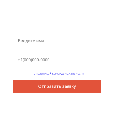
специалиста
Это самый простой и быстрый способ узнать цену на
интересующую вас услугу
Я согласен
с политикой конфиденциальности
Отправить заявку