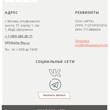
МЕНЮ
Печать
этикеток
Печать наклеек
ПРОИЗВОДСТВО
О нас
САМОКЛЕЯЩИХСЯ
Доставка
ЭТИКЕТОК
Портфолио
Контакты
АДРЕС
РЕКВИЗИТЫ
г. Москва, Алтуфьевское
ООО «АРТЭ»
шоссе, 37, корпус 1, стр.
ОГРН: 1127747013316
1, МЦД «Дегунино»
ИНН: 7714886034
+ 7 (495) 380-38-71
Политика
info@arte-flex.ru
конфиденциальности
Пн. - пт. с 9:00 до 18:00