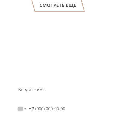
LET'S GO!
Консультация
специалиста
Это самый простой и быстрый способ узнать цену на
интересующую вас услугу
+7