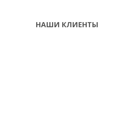
НАШИ КЛИЕНТЫ
Консультация
специалиста
Это самый простой и быстрый способ узнать цену на
интересующую вас услугу