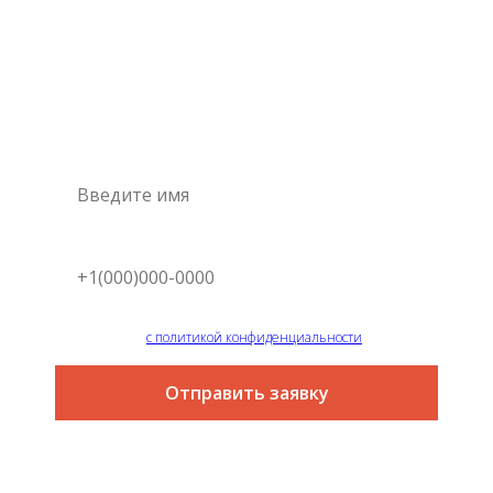
Консультация
специалиста
Это самый простой и быстрый способ узнать цену на
интересующую вас услугу
Я согласен
с политикой конфиденциальности
Отправить заявку