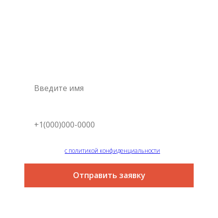
Консультация
специалиста
Это самый простой и быстрый способ узнать цену на
интересующую вас услугу
Я согласен
с политикой конфиденциальности
Отправить заявку