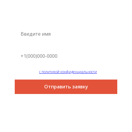
Это самый простой и быстрый способ узнать цену на
интересующую вас услугу
Я согласен
с политикой конфиденциальности
Отправить заявку