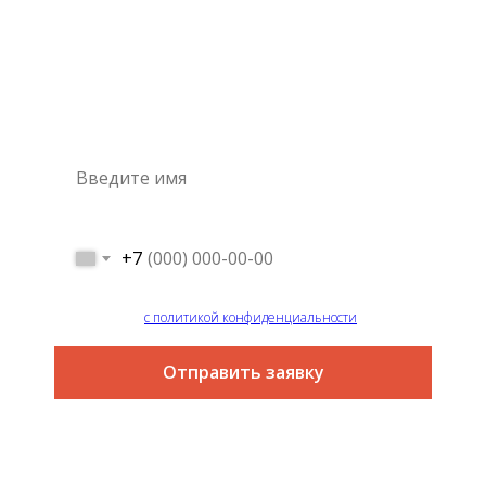
Консультация
специалиста
Это самый простой и быстрый способ узнать цену на
интересующую вас услугу
+7
Я согласен
с политикой конфиденциальности
Отправить заявку