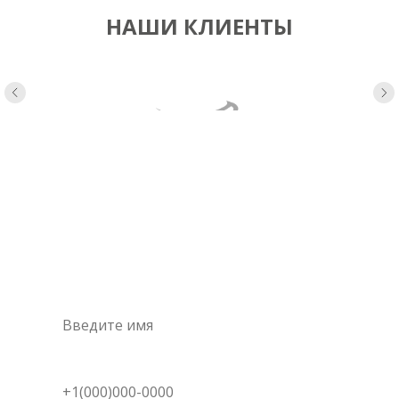
НАШИ КЛИЕНТЫ
Консультация
специалиста
Это самый простой и быстрый способ узнать цену на
интересующую вас услугу