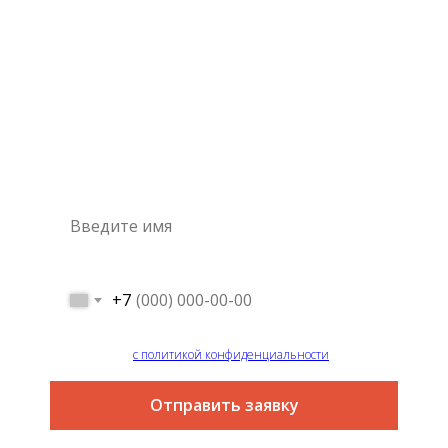
Консультация
специалиста
Это самый простой и быстрый способ узнать цену на
интересующую вас услугу
+7
Я согласен
с политикой конфиденциальности
Отправить заявку