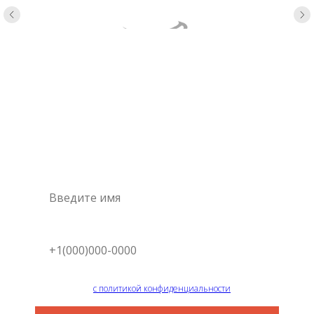
Консультация
специалиста
Это самый простой и быстрый способ узнать цену на
интересующую вас услугу
Я согласен
с политикой конфиденциальности