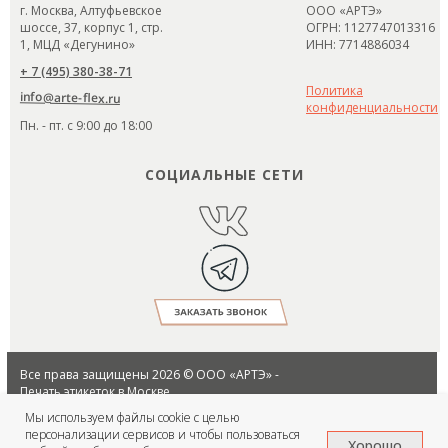
г. Москва, Алтуфьевское
ООО «АРТЭ»
шоссе, 37, корпус 1, стр.
ОГРН: 1127747013316
1, МЦД «Дегунино»
ИНН: 7714886034
+ 7 (495) 380-38-71
Политика
info@arte-flex.ru
конфиденциальности
Пн. - пт. с 9:00 до 18:00
СОЦИАЛЬНЫЕ СЕТИ
Все права защищены 2026 © ООО «АРТЭ» -
Печать этикеток в Москве
Использование материалов разрешено
Мы используем файлы cookie с целью
только при условии указания источника
персонализации сервисов и чтобы пользоваться
Предложения на сайте не являются
Хорошо