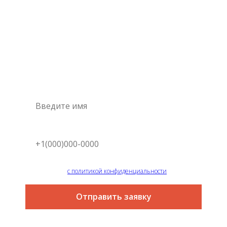
Консультация
специалиста
Это самый простой и быстрый способ узнать цену на
интересующую вас услугу
Я согласен
с политикой конфиденциальности
Отправить заявку