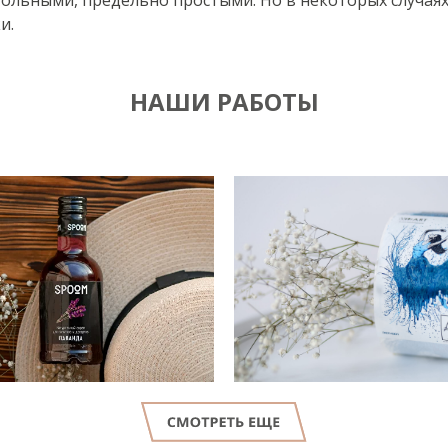
льными, предельно простыми. Но в некоторых случаях
и.
НАШИ РАБОТЫ
LET'S GO!