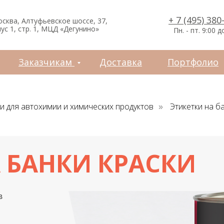
зчикам
Доставка
Портфолио
Контакты
+ 7 (495) 380
осква, Алтуфьевское шоссе, 37,
ус 1, стр. 1, МЦД «Дегунино»
Пн. - пт. 9:00 д
Заказчикам
Доставка
Портфолио
ки для автохимии и химических продуктов
Этикетки на б
»
 БАНКИ КРАСКИ
в