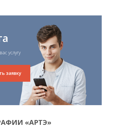
та
ас услугу
ть заявку
РАФИИ «АРТЭ»