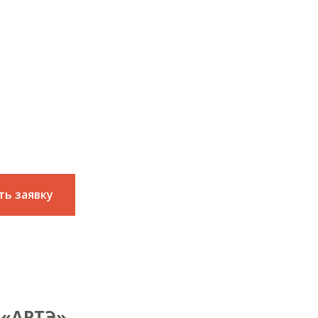
та
ас услугу
ть заявку
 «АРТЭ»