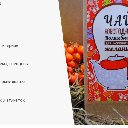
в
ть, яркие
ема, спеццены
 выполнение,
к и этикеток