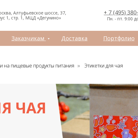
зчикам
Доставка
Портфолио
Контакты
+ 7 (495) 380
осква, Алтуфьевское шоссе, 37,
ус 1, стр. 1, МЦД «Дегунино»
Пн. - пт. 9:00 д
Заказчикам
Доставка
Портфолио
ки на пищевые продукты питания
Этикетки для чая
»
Я ЧАЯ