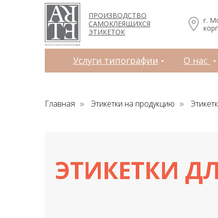
Услуги типографии
О нас
Зака
ПРОИЗВОДСТВО
г. М
САМОКЛЕЯЩИХСЯ
корп
ЭТИКЕТОК
Услуги типографии
О нас
Главная
Этикетки на продукцию
Этикет
»
»
ЭТИКЕТКИ Д
Л