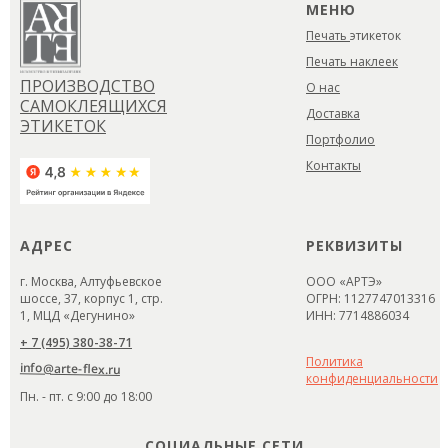
МЕНЮ
Печать
этикеток
Печать наклеек
ПРОИЗВОДСТВО
О нас
САМОКЛЕЯЩИХСЯ
Доставка
ЭТИКЕТОК
Портфолио
Контакты
АДРЕС
РЕКВИЗИТЫ
г. Москва, Алтуфьевское
ООО «АРТЭ»
шоссе, 37, корпус 1, стр.
ОГРН: 1127747013316
1, МЦД «Дегунино»
ИНН: 7714886034
+ 7 (495) 380-38-71
Политика
info@arte-flex.ru
конфиденциальности
Пн. - пт. с 9:00 до 18:00
СОЦИАЛЬНЫЕ СЕТИ