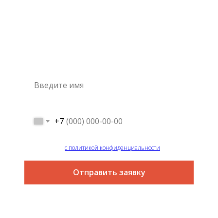
Консультация
специалиста
Это самый простой и быстрый способ узнать цену на
интересующую вас услугу
+7
Я согласен
с политикой конфиденциальности
Отправить заявку