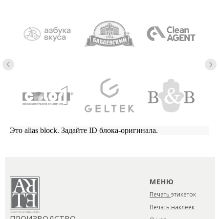
Это alias block. Задайте ID блока-оригинала.
МЕНЮ
Печать
этикеток
Печать наклеек
ПРОИЗВОДСТВО
О нас
САМОКЛЕЯЩИХСЯ
Доставка
ЭТИКЕТОК
Портфолио
Контакты
АДРЕС
РЕКВИЗИТЫ
г. Москва, Алтуфьевское
ООО «АРТЭ»