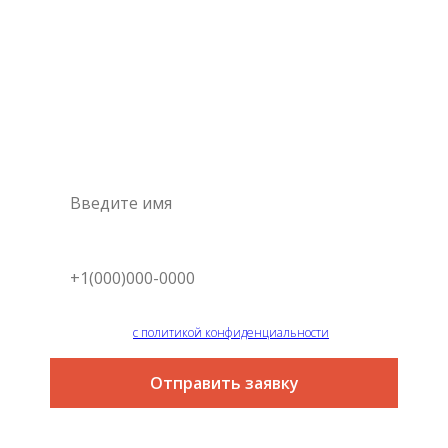
Консультация
специалиста
Это самый простой и быстрый способ узнать цену на
интересующую вас услугу
Я согласен
с политикой конфиденциальности
Отправить заявку