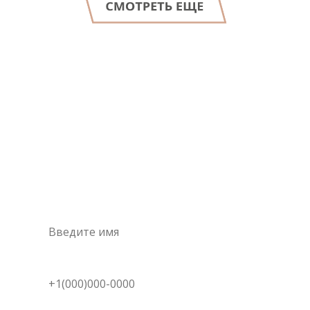
LET'S GO!
Консультация
специалиста
Это самый простой и быстрый способ узнать цену на
интересующую вас услугу