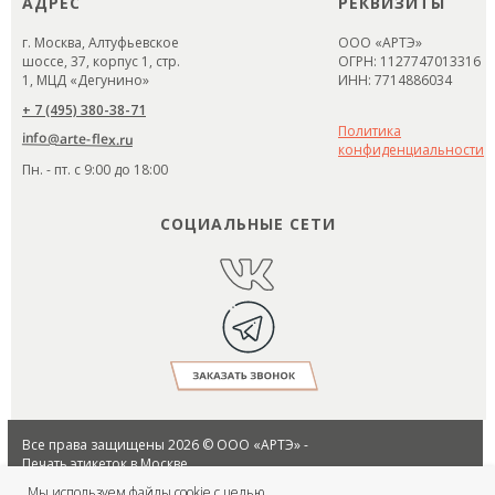
АДРЕС
РЕКВИЗИТЫ
г. Москва, Алтуфьевское
ООО «АРТЭ»
шоссе, 37, корпус 1, стр.
ОГРН: 1127747013316
1, МЦД «Дегунино»
ИНН: 7714886034
+ 7 (495) 380-38-71
Политика
info@arte-flex.ru
конфиденциальности
Пн. - пт. с 9:00 до 18:00
СОЦИАЛЬНЫЕ СЕТИ
Все права защищены 2026 © ООО «АРТЭ» -
Печать этикеток в Москве
Использование материалов разрешено
Мы используем файлы cookie с целью