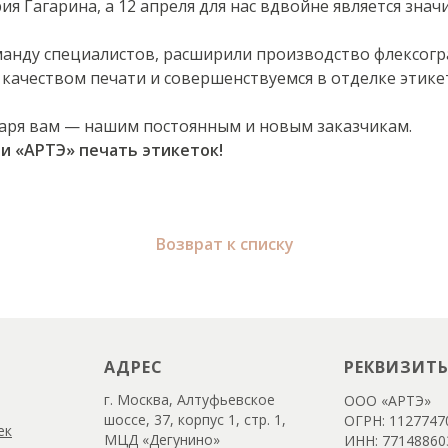
 Гагарина, а 12 апреля для нас вдвойне является зна
манду специалистов, расширили производство флексог
качеством печати и совершенствуемся в отделке этике
даря вам — нашим постоянным и новым заказчикам.
ии «АРТЭ» печать этикеток!
Возврат к списку
АДРЕС
РЕКВИЗИТ
г. Москва, Алтуфьевское
ООО «АРТЭ»
шоссе, 37, корпус 1, стр. 1,
ОГРН: 1127747
ек
МЦД «Дегунино»
ИНН: 77148860