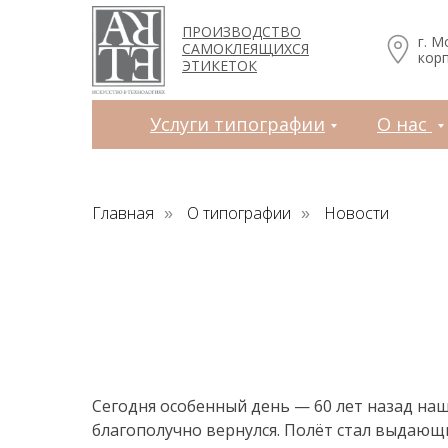
Услуги типографии
О нас
Зака
ПРОИЗВОДСТВО
г. М
САМОКЛЕЯЩИХСЯ
корп
ЭТИКЕТОК
Услуги типографии
О нас
Главная
О типографии
Новости
»
»
Сегодня особенный день — 60 лет назад на
благополучно вернулся. Полёт стал выдающи