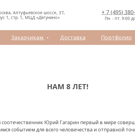
зчикам
Доставка
Портфолио
Контакты
+ 7 (495) 380
осква, Алтуфьевское шоссе, 37,
ус 1, стр. 1, МЦД «Дегунино»
Пн. - пт. 9:00 д
Заказчикам
Доставка
Портфолио
НАМ 8 ЛЕТ!
ш соотечественник Юрий Гагарин первый в мире соверш
мся событием для всего человечества и отправной точ