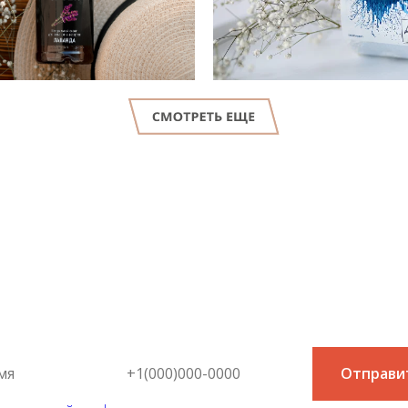
LET'S GO!
онсультация специалис
й простой и быстрый способ узнать цену на интересующую в
Отправи