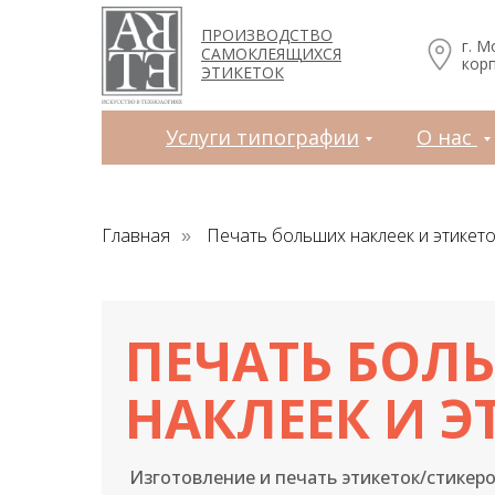
Услуги типографии
О нас
Зака
ПРОИЗВОДСТВО
г. М
САМОКЛЕЯЩИХСЯ
корп
ЭТИКЕТОК
Услуги типографии
О нас
Главная
Печать больших наклеек и этикето
»
ПЕЧАТЬ БОЛ
НАКЛЕЕК И Э
Изготовление и печать этикеток/стикеров