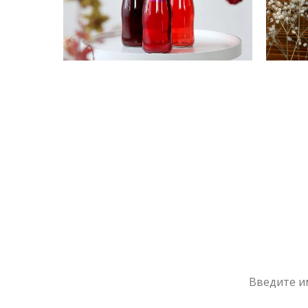
К
Это самы