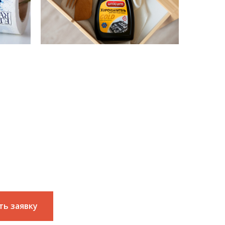
та
ас услугу
ть заявку