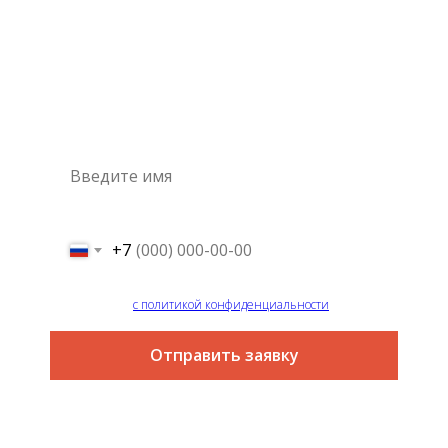
Консультация
специалиста
Это самый простой и быстрый способ узнать цену на
интересующую вас услугу
+7
Я согласен
с политикой конфиденциальности
Отправить заявку