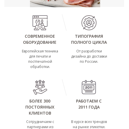
СОВРЕМЕННОЕ
СОВРЕМЕННОЕ
ТИПОГРАФИЯ
ТИПОГРАФИЯ
ОБОРУДОВАНИЕ
ОБОРУДОВАНИЕ
ПОЛНОГО ЦИКЛА
ПОЛНОГО ЦИКЛА
Европейская техника
От разработки
для печати и
дизайна до доставки
постпечатной
по России.
обработки.
БОЛЕЕ 300
БОЛЕЕ 300
РАБОТАЕМ С
РАБОТАЕМ С
ПОСТОЯННЫХ
ПОСТОЯННЫХ
2011 ГОДА
2011 ГОДА
КЛИЕНТОВ
КЛИЕНТОВ
Сотрудничаем с
В курсе всех трендов
партнерами из
на рынке этикетки.