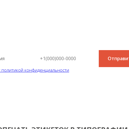
онсультация специалис
й простой и быстрый способ узнать цену на интересующую в
Отправи
с политикой конфиденциальности