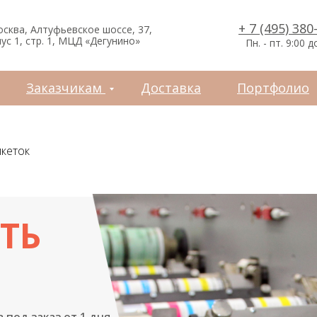
зчикам
Доставка
Портфолио
Контакты
+ 7 (495) 380
осква, Алтуфьевское шоссе, 37,
ус 1, стр. 1, МЦД «Дегунино»
Пн. - пт. 9:00 д
Заказчикам
Доставка
Портфолио
икеток
ТЬ