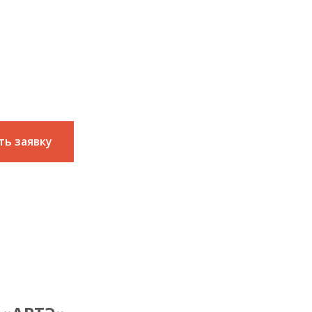
та
ас услугу
ть заявку