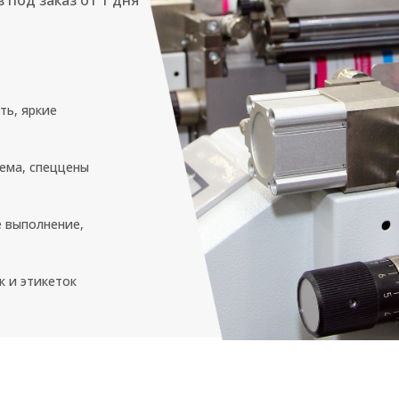
 под заказ от 1 дня
ть, яркие
ема, спеццены
 выполнение,
к и этикеток